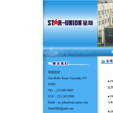
美国总部：
One Butler Road, Scarsdale, NY
●
1
10583
缸
TEL：215-895-9665
FAX：215-243-8589
●
1
Email：
an_john@star-union.com
小
John658@gmail.com
●
2