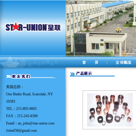
美国总部：
One Butler Road, Scarsdale, NY
10583
TEL：215-895-9665
FAX：215-243-8589
Email：
an_john@star-union.com
John658@gmail.com